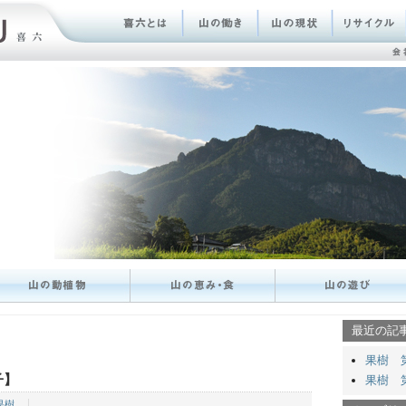
最近の記
果樹 
子】
果樹 
果樹