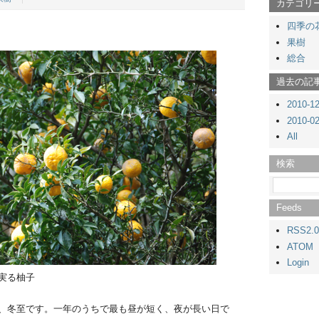
カテゴリ
四季の
果樹
総合
過去の記
2010-1
2010-0
All
検索
Feeds
RSS2.0
ATOM
Login
実る柚子
、冬至です。一年のうちで最も昼が短く、夜が長い日で