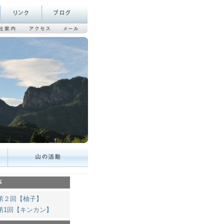
事
第２回【柚子】
第1回【キンカン】