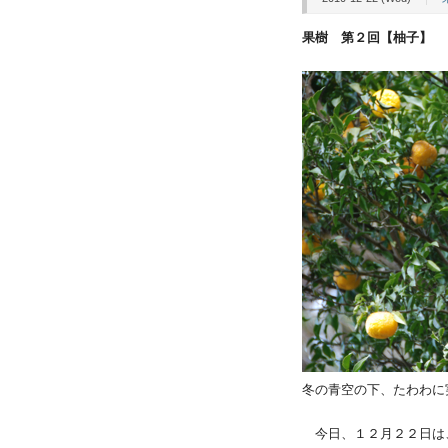
果樹 第２回【柚子】
冬の青空の下、たわわに
今日、１２月２２日は