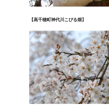
【高千穂町神代川こびる畑】